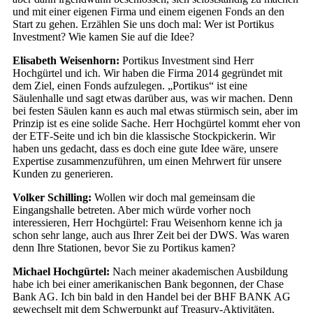
und mit einer eigenen Firma und einem eigenen Fonds an den
Start zu gehen. Erzählen Sie uns doch mal: Wer ist Portikus
Investment? Wie kamen Sie auf die Idee?
Elisabeth Weisenhorn:
Portikus Investment sind Herr
Hochgürtel und ich. Wir haben die Firma 2014 gegründet mit
dem Ziel, einen Fonds aufzulegen. „Portikus“ ist eine
Säulenhalle und sagt etwas darüber aus, was wir machen. Denn
bei festen Säulen kann es auch mal etwas stürmisch sein, aber im
Prinzip ist es eine solide Sache. Herr Hochgürtel kommt eher von
der ETF-Seite und ich bin die klassische Stockpickerin. Wir
haben uns gedacht, dass es doch eine gute Idee wäre, unsere
Expertise zusammenzuführen, um einen Mehrwert für unsere
Kunden zu generieren.
Volker Schilling:
Wollen wir doch mal gemeinsam die
Eingangshalle betreten. Aber mich würde vorher noch
interessieren, Herr Hochgürtel: Frau Weisenhorn kenne ich ja
schon sehr lange, auch aus Ihrer Zeit bei der DWS. Was waren
denn Ihre Stationen, bevor Sie zu Portikus kamen?
Michael Hochgürtel:
Nach meiner akademischen Ausbildung
habe ich bei einer amerikanischen Bank begonnen, der Chase
Bank AG. Ich bin bald in den Handel bei der BHF BANK AG
gewechselt mit dem Schwerpunkt auf Treasury-Aktivitäten,