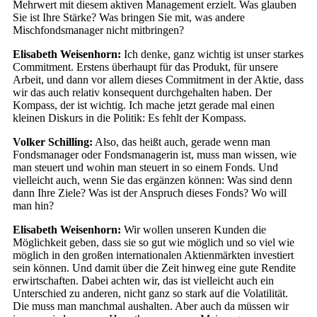
Mehrwert mit diesem aktiven Management erzielt. Was glauben
Sie ist Ihre Stärke? Was bringen Sie mit, was andere
Mischfondsmanager nicht mitbringen?
Elisabeth Weisenhorn:
Ich denke, ganz wichtig ist unser starkes
Commitment. Erstens überhaupt für das Produkt, für unsere
Arbeit, und dann vor allem dieses Commitment in der Aktie, dass
wir das auch relativ konsequent durchgehalten haben. Der
Kompass, der ist wichtig. Ich mache jetzt gerade mal einen
kleinen Diskurs in die Politik: Es fehlt der Kompass.
Volker Schilling:
Also, das heißt auch, gerade wenn man
Fondsmanager oder Fondsmanagerin ist, muss man wissen, wie
man steuert und wohin man steuert in so einem Fonds. Und
vielleicht auch, wenn Sie das ergänzen können: Was sind denn
dann Ihre Ziele? Was ist der Anspruch dieses Fonds? Wo will
man hin?
Elisabeth Weisenhorn:
Wir wollen unseren Kunden die
Möglichkeit geben, dass sie so gut wie möglich und so viel wie
möglich in den großen internationalen Aktienmärkten investiert
sein können. Und damit über die Zeit hinweg eine gute Rendite
erwirtschaften. Dabei achten wir, das ist vielleicht auch ein
Unterschied zu anderen, nicht ganz so stark auf die Volatilität.
Die muss man manchmal aushalten. Aber auch da müssen wir