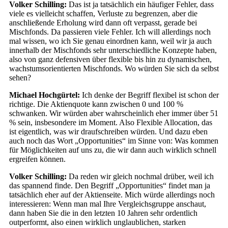
Volker Schilling:
Das ist ja tatsächlich ein häufiger Fehler, dass
viele es vielleicht schaffen, Verluste zu begrenzen, aber die
anschließende Erholung wird dann oft verpasst, gerade bei
Mischfonds. Da passieren viele Fehler. Ich will allerdings noch
mal wissen, wo ich Sie genau einordnen kann, weil wir ja auch
innerhalb der Mischfonds sehr unterschiedliche Konzepte haben,
also von ganz defensiven über flexible bis hin zu dynamischen,
wachstumsorientierten Mischfonds. Wo würden Sie sich da selbst
sehen?
Michael Hochgürtel:
Ich denke der Begriff flexibel ist schon der
richtige. Die Aktienquote kann zwischen 0 und 100 %
schwanken. Wir würden aber wahrscheinlich eher immer über 51
% sein, insbesondere im Moment. Also Flexible Allocation, das
ist eigentlich, was wir draufschreiben würden. Und dazu eben
auch noch das Wort „Opportunities“ im Sinne von: Was kommen
für Möglichkeiten auf uns zu, die wir dann auch wirklich schnell
ergreifen können.
Volker Schilling:
Da reden wir gleich nochmal drüber, weil ich
das spannend finde. Den Begriff „Opportunities“ findet man ja
tatsächlich eher auf der Aktienseite. Mich würde allerdings noch
interessieren: Wenn man mal Ihre Vergleichsgruppe anschaut,
dann haben Sie die in den letzten 10 Jahren sehr ordentlich
outperformt, also einen wirklich unglaublichen, starken