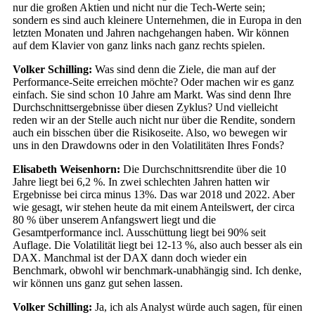
nur die großen Aktien und nicht nur die Tech-Werte sein;
sondern es sind auch kleinere Unternehmen, die in Europa in den
letzten Monaten und Jahren nachgehangen haben. Wir können
auf dem Klavier von ganz links nach ganz rechts spielen.
Volker Schilling:
Was sind denn die Ziele, die man auf der
Performance-Seite erreichen möchte? Oder machen wir es ganz
einfach. Sie sind schon 10 Jahre am Markt. Was sind denn Ihre
Durchschnittsergebnisse über diesen Zyklus? Und vielleicht
reden wir an der Stelle auch nicht nur über die Rendite, sondern
auch ein bisschen über die Risikoseite. Also, wo bewegen wir
uns in den Drawdowns oder in den Volatilitäten Ihres Fonds?
Elisabeth Weisenhorn:
Die Durchschnittsrendite über die 10
Jahre liegt bei 6,2 %. In zwei schlechten Jahren hatten wir
Ergebnisse bei circa minus 13%. Das war 2018 und 2022. Aber
wie gesagt, wir stehen heute da mit einem Anteilswert, der circa
80 % über unserem Anfangswert liegt und die
Gesamtperformance incl. Ausschüttung liegt bei 90% seit
Auflage. Die Volatilität liegt bei 12-13 %, also auch besser als ein
DAX. Manchmal ist der DAX dann doch wieder ein
Benchmark, obwohl wir benchmark-unabhängig sind. Ich denke,
wir können uns ganz gut sehen lassen.
Volker Schilling:
Ja, ich als Analyst würde auch sagen, für einen