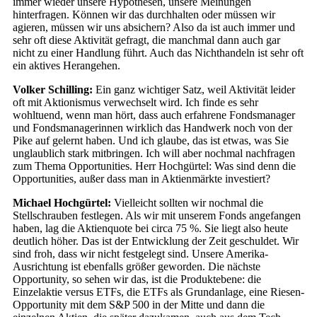
immer wieder unsere Hypothesen, unsere Meinungen
hinterfragen. Können wir das durchhalten oder müssen wir
agieren, müssen wir uns absichern? Also da ist auch immer und
sehr oft diese Aktivität gefragt, die manchmal dann auch gar
nicht zu einer Handlung führt. Auch das Nichthandeln ist sehr oft
ein aktives Herangehen.
Volker Schilling:
Ein ganz wichtiger Satz, weil Aktivität leider
oft mit Aktionismus verwechselt wird. Ich finde es sehr
wohltuend, wenn man hört, dass auch erfahrene Fondsmanager
und Fondsmanagerinnen wirklich das Handwerk noch von der
Pike auf gelernt haben. Und ich glaube, das ist etwas, was Sie
unglaublich stark mitbringen. Ich will aber nochmal nachfragen
zum Thema Opportunities. Herr Hochgürtel: Was sind denn die
Opportunities, außer dass man in Aktienmärkte investiert?
Michael Hochgürtel:
Vielleicht sollten wir nochmal die
Stellschrauben festlegen. Als wir mit unserem Fonds angefangen
haben, lag die Aktienquote bei circa 75 %. Sie liegt also heute
deutlich höher. Das ist der Entwicklung der Zeit geschuldet. Wir
sind froh, dass wir nicht festgelegt sind. Unsere Amerika-
Ausrichtung ist ebenfalls größer geworden. Die nächste
Opportunity, so sehen wir das, ist die Produktebene: die
Einzelaktie versus ETFs, die ETFs als Grundanlage, eine Riesen-
Opportunity mit dem S&P 500 in der Mitte und dann die