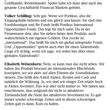
Geldhandel, Rentenhandel. Später habe ich dann aber auch das
gesamte Geschäftsfeld Financial Markets geleitet.
Volker Schilling:
Sehr gut. Wenn wir Portikus, also die
Eingangshalle betreten und uns gleich anschauen: Sie sind eine
Fondsboutique und Ihr Fonds heißt Portikus International
Opportunities Fonds. Das legt für mich nahe: Da ist der
Firmenname drin, also Sie stehen hinter dem Produkt, auch
wahrscheinlich mit eigenen Geldern. Das zweite ist
„international“. Das heißt für mich ein global anlegender Fonds.
Und „Opportunities“ spricht auch eher für einen Aktienfonds.
Liege ich richtig, wenn ich sage, wir reden hier über einen
globalen Aktienfonds?
Elisabeth Weisenhorn:
Nein, so kann man das nicht sehen. Wir
haben das Produkt bewusst als internationalen Mischfonds
konzipiert, wo wir aktiv auf allen Ebenen die Assetallokation
steuern. Das heißt den Anteil Aktien, Renten und Cash und
natürlich die Währung. Ja, wir sind seit einiger Zeit relativ hoch
in Aktien investiert. Das war aber nicht immer so. Wir haben uns
entschlossen, dass aufgrund der nicht so attraktiven
Zinslandschaft die Aktie das attraktivere Investment ist. Es gab
immer wieder schwierige Zeiten und in diesen schwierigen
Zeiten galt es dann, Kurs zu halten.