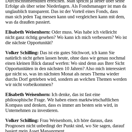
Durchschnittsrenditen erreichen. Man spricht ja lieber über seine
Erfolge als über seine Niederlagen. Als Fondsmanager ist man da
unglaublich transparent. Das ist der Vorteil eines Fonds, dass
man sich jeden Tag messen kann und vergleichen kann mit dem,
was da draußen passiert.
Elisabeth Weisenhorn:
Oder muss. Was habe ich vielleicht
nicht ganz richtig gesehen? Wo kann ich mich verbessern? Wo ist
die nächste Opportunität?
Volker Schilling:
Das ist ein gutes Stichwort, ich kann Sie
natürlich nicht gehen lassen heute, ohne dass wir genau nochmal
einen kleinen Blick darauf werfen: Wo sind denn aus Ihrer Sicht
Opportunitäten in den nächsten 10 Jahren? Also mich interessiert
gar nicht so, was im nächsten Monat als neues Thema wieder
durchs Dorf getrieben wird, sondern an welchen Themen werden
wir nicht vorbeikommen?
Elisabeth Weisenhorn:
Ich denke, das ist fast eine
philosophische Frage. Wir haben einen marktwirtschaftlichen
Kompass und denken, dass es immer am besten sein wird, in
Unternehmen zu investieren.
Volker Schilling:
Frau Weisenhorn, ich höre daraus, dass
Prognosen nicht unbedingt der Punkt sind, wo Sie sagen, darauf
basiert mein Asset Management.