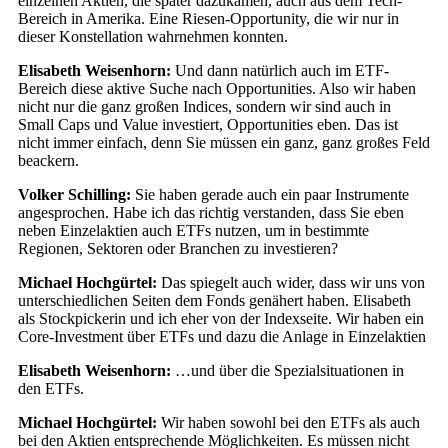
einzelnen Aktien, die später dazukamen, auch aus dem Tech-
Bereich in Amerika. Eine Riesen-Opportunity, die wir nur in
dieser Konstellation wahrnehmen konnten.
Elisabeth Weisenhorn:
Und dann natürlich auch im ETF-
Bereich diese aktive Suche nach Opportunities. Also wir haben
nicht nur die ganz großen Indices, sondern wir sind auch in
Small Caps und Value investiert, Opportunities eben. Das ist
nicht immer einfach, denn Sie müssen ein ganz, ganz großes Feld
beackern.
Volker Schilling:
Sie haben gerade auch ein paar Instrumente
angesprochen. Habe ich das richtig verstanden, dass Sie eben
neben Einzelaktien auch ETFs nutzen, um in bestimmte
Regionen, Sektoren oder Branchen zu investieren?
Michael Hochgürtel:
Das spiegelt auch wider, dass wir uns von
unterschiedlichen Seiten dem Fonds genähert haben. Elisabeth
als Stockpickerin und ich eher von der Indexseite. Wir haben ein
Core-Investment über ETFs und dazu die Anlage in Einzelaktien
Elisabeth Weisenhorn:
…und über die Spezialsituationen in
den ETFs.
Michael Hochgürtel:
Wir haben sowohl bei den ETFs als auch
bei den Aktien entsprechende Möglichkeiten. Es müssen nicht