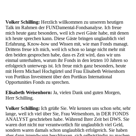
Volker Schilling:
Herzlich willkommen zu unserem heutigen
Talk im Rahmen der FUNDamental-Fondsanalyse. Ich freue
mich heute ganz besonders, weil ich zwei Gäste habe, mit denen
ich heute sprechen kann. Diese Gäste bringen unglaublich viel
Erfahrung, Know-how und Wissen mit, wie man Fonds managt.
Drittens freue ich mich, weil ich schon so lange nicht mehr mit
den beiden gesprochen habe, dass es Zeit wird, dass wir uns
einmal unterhalten, warum ihr Fonds in den letzten 10 Jahren so
erfolgreich unterwegs ist. Ich freue mich ganz besonders, heute
mit Herrn Michael Hochgürtel und Frau Elisabeth Weisenhorn
von Portikus Investment über den Portikus International
Opportunities Fonds zu sprechen.
Elisabeth Weisenhorn:
Ja, vielen Dank und guten Morgen,
Herr Schilling.
Volker Schilling:
Ich grüße Sie. Wir kennen uns schon sehr, sehr
lange, weil ich viel über Sie, Frau Weisenhorn, in DER FONDS
ANALYST geschrieben habe. Während Ihrer Zeit bei DWS. Sie
waren dort nicht nur verantwortlich für unglaublich viel Geld,
sondern waren damals schon unglaublich erfolgreich. Sie haben
aber dann irgendwann beschlossen, sich selbstständig zu machen